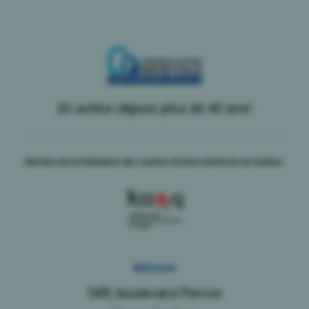
En action depuis plus de 40 ans!
Membre de la Fédération des centres d'action bénévole du Québec
Adresse
549, boulevard Perron