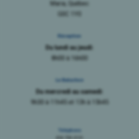
Maria, Québec
G0C 1Y0
Réception
Du lundi au jeudi:
8h00 à 16h00
Le Baluchon
Du mercredi au samedi:
9h30 à 11h45 et 13h à 15h45
Téléphone
418 759-3131