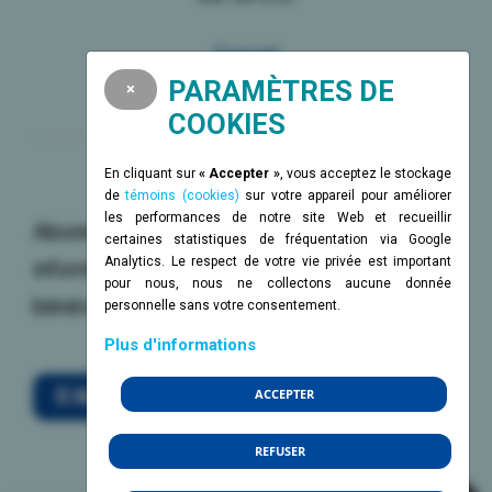
Courriel
[email protected]
PARAMÈTRES DE
×
COOKIES
En cliquant sur
« Accepter »
, vous acceptez le stockage
Infolettre
de
témoins (cookies)
sur votre appareil pour améliorer
les performances de notre site Web et recueillir
Abonnez-vous à notre infolettre pour rester
certaines statistiques de fréquentation via Google
Analytics. Le respect de votre vie privée est important
informé de nos activités et offres de
pour nous, nous ne collectons aucune donnée
bénévolat.
personnelle sans votre consentement.
Plus d'informations
S'ABONNER
ACCEPTER
REFUSER